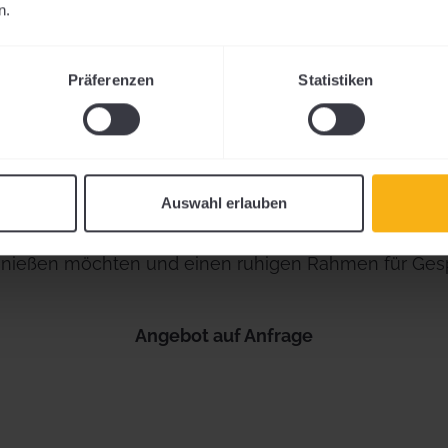
schmack der 
n.
Zuhause hat.
Präferenzen
Statistiken
Auswahl erlauben
nur Sorten zeigt. Sondern Landschaft, Handwerk und 
ießen möchten und einen ruhigen Rahmen für Ges
Angebot auf Anfrage