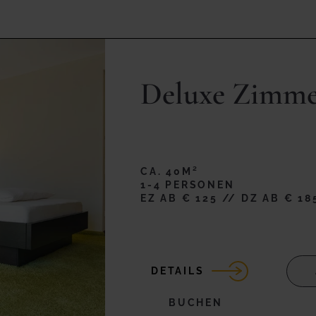
Deluxe Zimm
CA. 40M²
1-4 PERSONEN
EZ AB € 125 // DZ AB € 18
DETAILS
BUCHEN