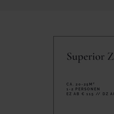
Superior 
CA. 20-25M²
1-2 PERSONEN
EZ AB € 115 // DZ A