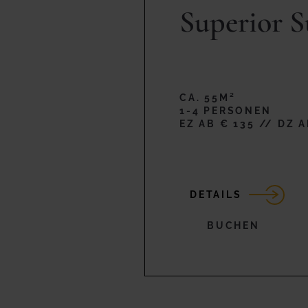
Superior S
CA. 55M²
1-4 PERSONEN
EZ AB € 135 // DZ A
DETAILS
BUCHEN