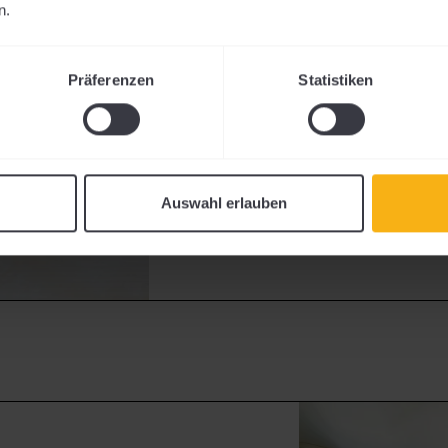
n.
CA. 35M²
1-4 PERSONEN
EZ AB € 120 // DZ AB € 17
Präferenzen
Statistiken
DETAILS
Auswahl erlauben
BUCHEN