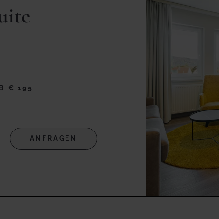
uite
B € 195
ANFRAGEN