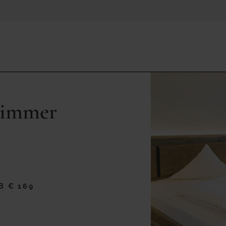
Zimmer
B € 169