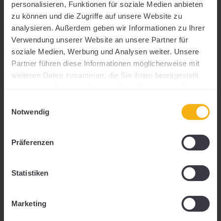
personalisieren, Funktionen für soziale Medien anbieten
zu können und die Zugriffe auf unsere Website zu
analysieren. Außerdem geben wir Informationen zu Ihrer
DOWNLOADS
Verwendung unserer Website an unsere Partner für
soziale Medien, Werbung und Analysen weiter. Unsere
Alles auf einen Klick.
Partner führen diese Informationen möglicherweise mit
weiteren Daten zusammen, die Sie ihnen bereitgestellt
haben oder die sie im Rahmen Ihrer Nutzung der Dienste
gesammelt haben.
Einwilligungsauswahl
Notwendig
Präferenzen
Statistiken
KARRIERE
Marketing
Lust auf Karriere in der Sonne?